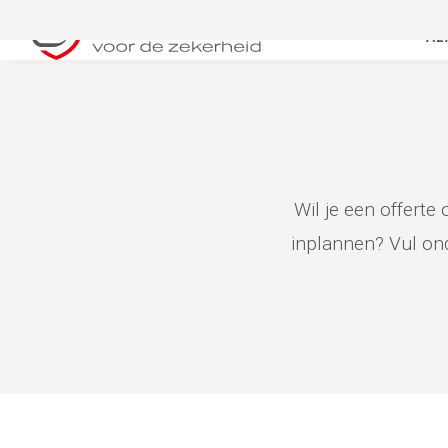
Hoge kwaliteit, lage kosten
OV
AL
Wil je een offerte
inplannen? Vul on