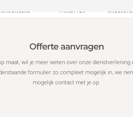
Gecertificeerde vakmannen
Dag en nacht bereikbaa
ER DE
ONZE
SERVICE &
ARMJONGENS
PAKKETTEN
ONDERSTE
Offerte aanvragen
 op maat, wil je meer weten over onze dienstverlening 
derstaande formulier zo compleet mogelijk in, we nem
mogelijk contact met je op.