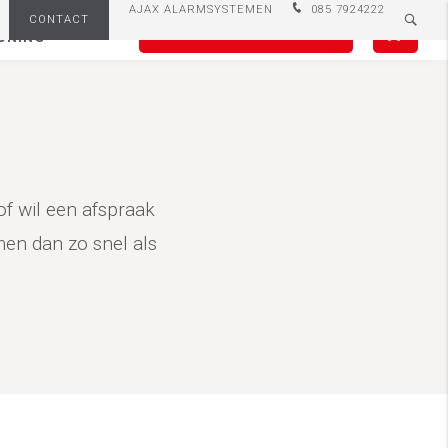
AJAX ALARMSYSTEMEN
085 7924222
r
Alarmopvolging politie
CONTACT
0
OFFERTE AANVRAGEN
UNING
of wil een afspraak
en dan zo snel als