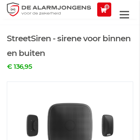
en nacht bereikbaar
Alarm
0
Onze pakketten
StreetSiren - sirene voor binnen
en buiten
€ 136,95